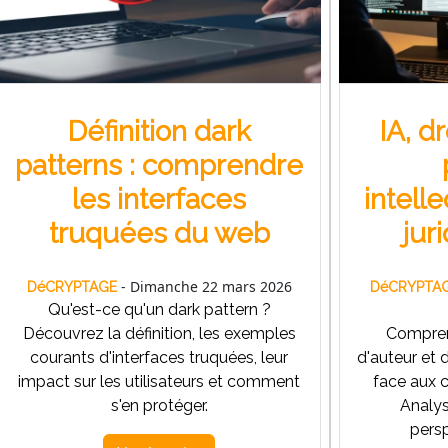
Définition dark
IA, d
patterns : comprendre
les interfaces
intelle
truquées du web
jur
- Dimanche 22 mars 2026
DéCRYPTAGE
DéCRYPTA
Qu'est-ce qu'un dark pattern ?
Découvrez la définition, les exemples
Comprend
courants d'interfaces truquées, leur
d'auteur et d
impact sur les utilisateurs et comment
face aux c
s'en protéger.
Analys
persp