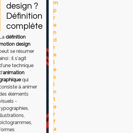
m
design ?
p
Définition
r
complète
e
n
La
définition
d
motion design
r
peut se résumer
e
ainsi : il s'agit
l
d'une technique
e
d'
animation
s
graphique
qui
i
consiste à animer
n
des éléments
t
visuels -
e
typographies,
r
illustrations,
f
pictogrammes,
a
formes