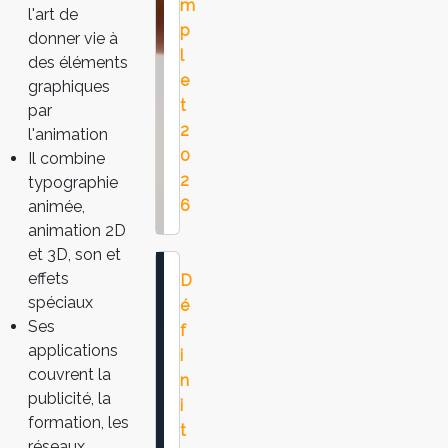
m
l'art de
p
donner vie à
l
des éléments
e
graphiques
t
par
2
l'animation
0
Il combine
2
typographie
6
animée,
animation 2D
et 3D, son et
effets
D
spéciaux
é
Ses
f
applications
i
couvrent la
n
publicité, la
i
formation, les
t
réseaux