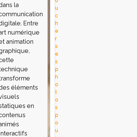
o
dans la
u
communication
c
digitale. Entre
h
e
art numérique
r
et animation
s
graphique,
e
cette
s
technique
p
h
transforme
o
des éléments
t
visuels
o
statiques en
s
contenus
p
o
animés
u
interactifs