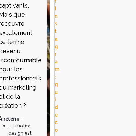
r
captivants.
I
Mais que
n
recouvre
s
t
exactement
a
ce terme
g
devenu
r
incontournable
a
pour les
m
:
professionnels
g
du marketing
u
et de la
i
création ?
d
e
À retenir :
c
Le motion
o
design est