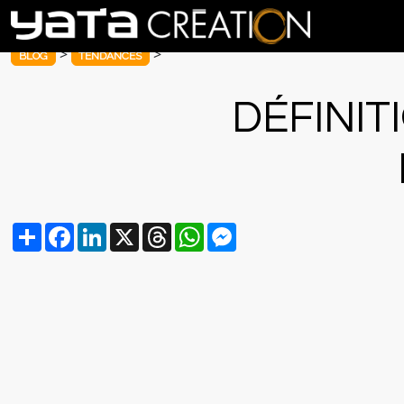
>
>
BLOG
TENDANCES
DÉFINIT
Partager
Facebook
LinkedIn
X
Threads
WhatsApp
Messenger