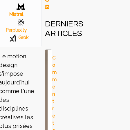
Mistral
DERNIERS
Perplexity
ARTICLES
Grok
Le motion
C
design
o
m
s'impose
m
aujourd'hui
e
comme l'une
n
des
t
disciplines
r
e
créatives les
t
plus prisées