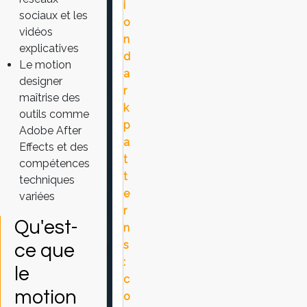
i
sociaux et les
o
vidéos
n
explicatives
d
Le motion
a
designer
r
maîtrise des
k
outils comme
p
Adobe After
a
Effects et des
t
compétences
t
techniques
e
variées
r
Qu'est-
n
s
ce que
:
le
c
motion
o