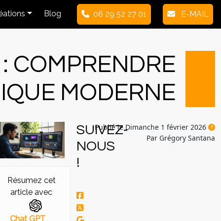
réations
Blog
06 29 52 27 01
E-MAIL
N : COMPRENDRE
HIQUE MODERNE
Publié le Dimanche 1 février 2026
SUIVEZ-
Par Grégory Santana
NOUS
!
Résumez cet
article avec
Chat GPT