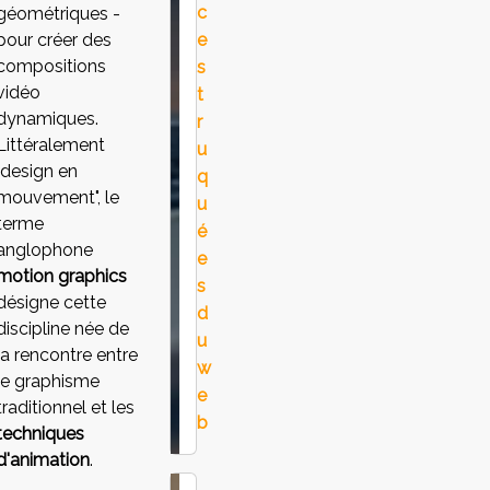
c
géométriques -
pour créer des
e
compositions
s
vidéo
t
dynamiques.
r
Littéralement
u
"design en
q
mouvement", le
u
terme
é
anglophone
e
motion graphics
s
désigne cette
d
discipline née de
u
la rencontre entre
w
le graphisme
e
traditionnel et les
b
techniques
d'animation
.